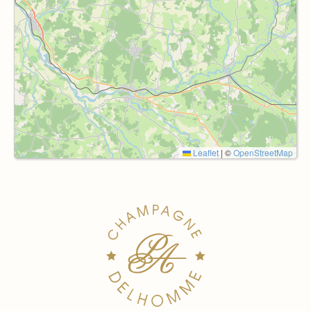
Leaflet
|
©
OpenStreetMap