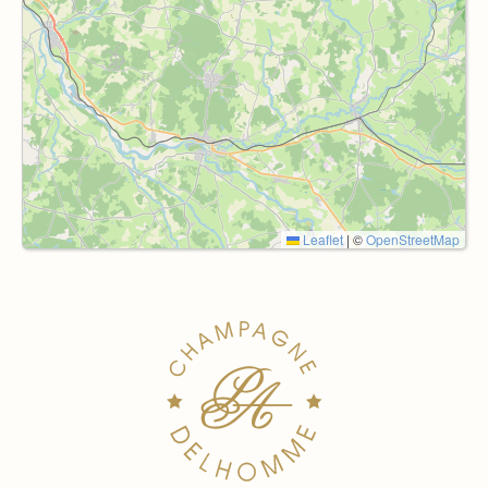
Leaflet
|
©
OpenStreetMap